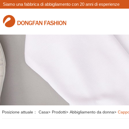
Siamo una fabbrica di abbigliamento con 20 anni di esperienze
Posizione attuale：
Casa
>
Prodotti
>
Abbigliamento da donna
>
Cappo