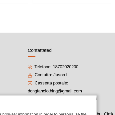
Contattateci
Telefono:
18702020200
Contatto: Jason Li
Cassetta postale:
dongfanclothing@gmail.com
Indirizzo: Stanza 205, South 2nd
Building, Jingye Industrial Zone,
Nanzhou Road, Distretto di Haizhu, Città
 browser information in order to personalize the