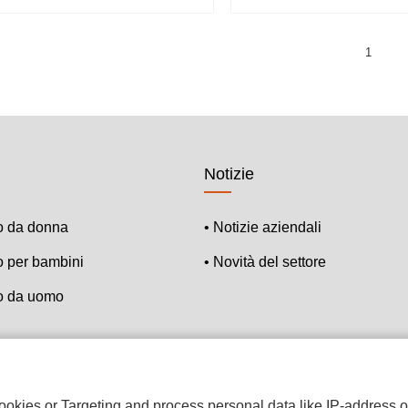
1
Notizie
o da donna
• Notizie aziendali
o per bambini
• Novità del settore
o da uomo
okies or Targeting and process personal data like IP-address or