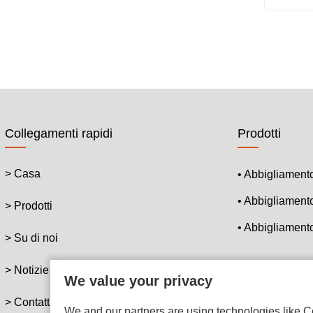
Collegamenti rapidi
Prodotti
> Casa
• Abbigliament
• Abbigliament
> Prodotti
• Abbigliament
> Su di noi
> Notizie
We value your privacy
> Contattateci
We and our partners are using technologies like Co